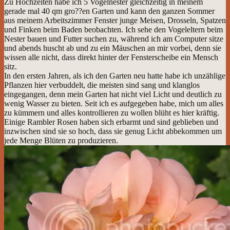
en darf.
Zu Hochzeiten habe ich 5 Vogelnester gleichzeitig in meinem gerade mal
40 qm gro??en Garten und kann den ganzen Sommer aus meinem
Arbeitszimmer Fenster junge Meisen, Drosseln, Spatzen und Finken
beim Baden beobachten. Ich sehe den Vogeleltern beim Nester bauen
und Futter suchen zu, während ich am Computer sitze und abends
huscht ab und zu ein Mäuschen an mir vorbei, denn sie wissen alle nicht,
dass direkt hinter der Fensterscheibe ein Mensch sitz.
In den ersten Jahren, als ich den Garten neu hatte habe ich unzählige
Pflanzen hier verbuddelt, die meisten sind sang und klanglos
eingegangen, denn mein Garten hat nicht viel Licht und deutlich zu
wenig Wasser zu bieten. Seit ich es aufgegeben habe, mich um alles zu
kümmern und alles kontrollieren zu wollen blüht es hier kräftig. Einige
Rambler Rosen haben sich erbarmt und sind geblieben und inzwischen
sind sie so hoch, dass sie genug Licht abbekommen um jede Menge
Blüten zu produzieren.