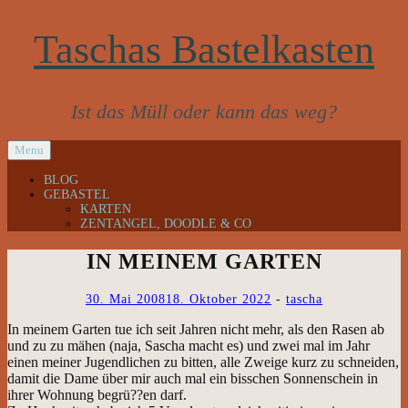
Taschas Bastelkasten
Ist das Müll oder kann das weg?
SKIP
Menu
TO
CONTENT
BLOG
GEBASTEL
KARTEN
ZENTANGEL, DOODLE & CO
IN MEINEM GARTEN
30. Mai 2008
18. Oktober 2022
-
tascha
In meinem Garten tue ich seit Jahren nicht mehr, als den Rasen ab und
zu zu mähen (naja, Sascha macht es) und zwei mal im Jahr einen meiner
Jugendlichen zu bitten, alle Zweige kurz zu schneiden, damit die Dame
über mir auch mal ein bisschen Sonnenschein in ihrer Wohnung begrü??