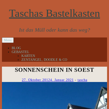
Taschas
Bastelkasten
Ist das Müll oder kann das weg?
SKIP
Menu
TO
CONTENT
BLOG
GEBASTEL
KARTEN
ZENTANGEL, DOODLE & CO
SONNENSCHEIN IN SOEST
27. Oktober 2012
4. Januar 2021
-
tascha