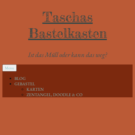
Taschas
Bastelkasten
Ist das Müll oder kann das weg?
SKIP
Menu
TO
CONTENT
BLOG
GEBASTEL
KARTEN
ZENTANGEL, DOODLE & CO